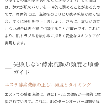
は、酵素が肌のバリアを一時的に弱めることがあるため
です。具体的には、洗顔後のヒリヒリ感や乾燥が続く場
合、すぐに使用を中止しましょう。さらに、症状が改善
しない場合は専門家に相談することが重要です。これに
より、肌トラブルを最小限に抑えて安全なスキンケアが
実現します。
失敗しない酵素洗顔の頻度と順番
ガイド
エステ酵素洗顔の正しい頻度とタイミング
エステでの酵素洗顔は、週に1〜2回の頻度が一般的に推
奨されています。これは、肌のターンオーバー周期や酵