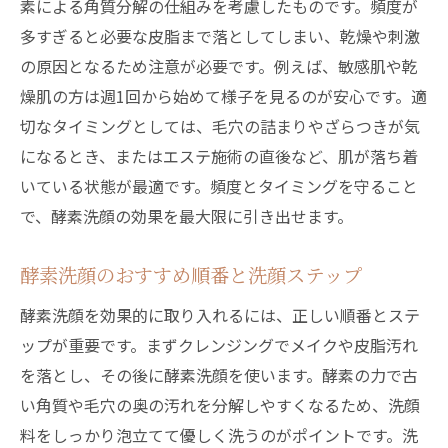
素による角質分解の仕組みを考慮したものです。頻度が
多すぎると必要な皮脂まで落としてしまい、乾燥や刺激
の原因となるため注意が必要です。例えば、敏感肌や乾
燥肌の方は週1回から始めて様子を見るのが安心です。適
切なタイミングとしては、毛穴の詰まりやざらつきが気
になるとき、またはエステ施術の直後など、肌が落ち着
いている状態が最適です。頻度とタイミングを守ること
で、酵素洗顔の効果を最大限に引き出せます。
酵素洗顔のおすすめ順番と洗顔ステップ
酵素洗顔を効果的に取り入れるには、正しい順番とステ
ップが重要です。まずクレンジングでメイクや皮脂汚れ
を落とし、その後に酵素洗顔を使います。酵素の力で古
い角質や毛穴の奥の汚れを分解しやすくなるため、洗顔
料をしっかり泡立てて優しく洗うのがポイントです。洗