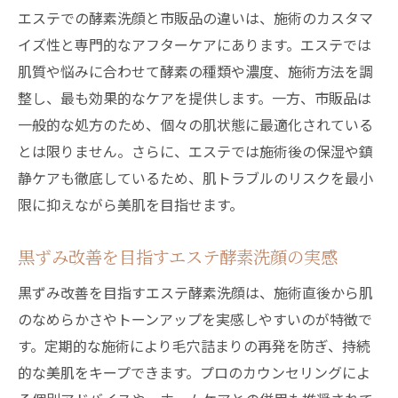
エステでの酵素洗顔と市販品の違いは、施術のカスタマ
イズ性と専門的なアフターケアにあります。エステでは
肌質や悩みに合わせて酵素の種類や濃度、施術方法を調
整し、最も効果的なケアを提供します。一方、市販品は
一般的な処方のため、個々の肌状態に最適化されている
とは限りません。さらに、エステでは施術後の保湿や鎮
静ケアも徹底しているため、肌トラブルのリスクを最小
限に抑えながら美肌を目指せます。
黒ずみ改善を目指すエステ酵素洗顔の実感
黒ずみ改善を目指すエステ酵素洗顔は、施術直後から肌
のなめらかさやトーンアップを実感しやすいのが特徴で
す。定期的な施術により毛穴詰まりの再発を防ぎ、持続
的な美肌をキープできます。プロのカウンセリングによ