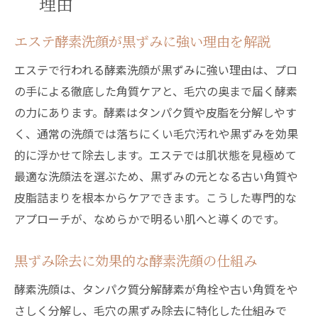
理由
エステ酵素洗顔が黒ずみに強い理由を解説
エステで行われる酵素洗顔が黒ずみに強い理由は、プロ
の手による徹底した角質ケアと、毛穴の奥まで届く酵素
の力にあります。酵素はタンパク質や皮脂を分解しやす
く、通常の洗顔では落ちにくい毛穴汚れや黒ずみを効果
的に浮かせて除去します。エステでは肌状態を見極めて
最適な洗顔法を選ぶため、黒ずみの元となる古い角質や
皮脂詰まりを根本からケアできます。こうした専門的な
アプローチが、なめらかで明るい肌へと導くのです。
黒ずみ除去に効果的な酵素洗顔の仕組み
酵素洗顔は、タンパク質分解酵素が角栓や古い角質をや
さしく分解し、毛穴の黒ずみ除去に特化した仕組みで