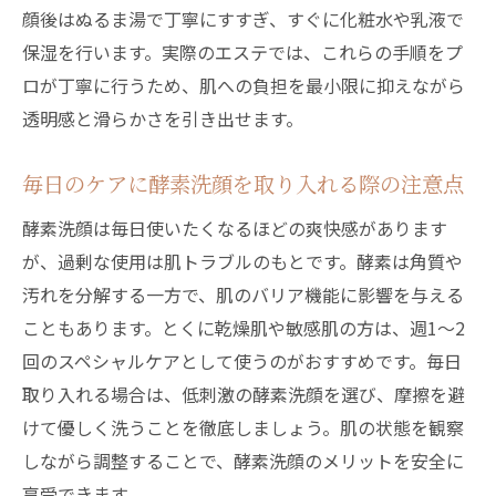
顔後はぬるま湯で丁寧にすすぎ、すぐに化粧水や乳液で
保湿を行います。実際のエステでは、これらの手順をプ
ロが丁寧に行うため、肌への負担を最小限に抑えながら
透明感と滑らかさを引き出せます。
毎日のケアに酵素洗顔を取り入れる際の注意点
酵素洗顔は毎日使いたくなるほどの爽快感があります
が、過剰な使用は肌トラブルのもとです。酵素は角質や
汚れを分解する一方で、肌のバリア機能に影響を与える
こともあります。とくに乾燥肌や敏感肌の方は、週1〜2
回のスペシャルケアとして使うのがおすすめです。毎日
取り入れる場合は、低刺激の酵素洗顔を選び、摩擦を避
けて優しく洗うことを徹底しましょう。肌の状態を観察
しながら調整することで、酵素洗顔のメリットを安全に
享受できます。