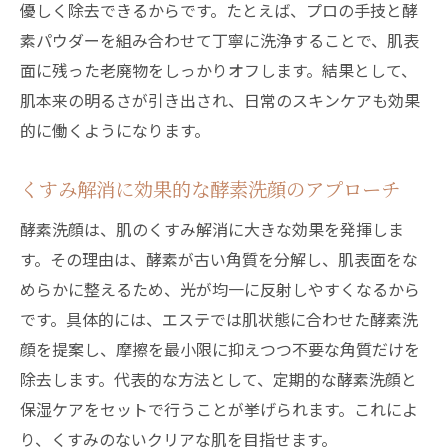
優しく除去できるからです。たとえば、プロの手技と酵
素パウダーを組み合わせて丁寧に洗浄することで、肌表
面に残った老廃物をしっかりオフします。結果として、
肌本来の明るさが引き出され、日常のスキンケアも効果
的に働くようになります。
くすみ解消に効果的な酵素洗顔のアプローチ
酵素洗顔は、肌のくすみ解消に大きな効果を発揮しま
す。その理由は、酵素が古い角質を分解し、肌表面をな
めらかに整えるため、光が均一に反射しやすくなるから
です。具体的には、エステでは肌状態に合わせた酵素洗
顔を提案し、摩擦を最小限に抑えつつ不要な角質だけを
除去します。代表的な方法として、定期的な酵素洗顔と
保湿ケアをセットで行うことが挙げられます。これによ
り、くすみのないクリアな肌を目指せます。