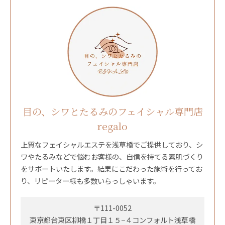
目の、シワとたるみのフェイシャル専門店
regalo
上質なフェイシャルエステを浅草橋でご提供しており、シ
ワやたるみなどで悩むお客様の、自信を持てる素肌づくり
をサポートいたします。結果にこだわった施術を行ってお
り、リピーター様も多数いらっしゃいます。
〒111-0052
東京都台東区柳橋１丁目１５−４コンフォルト浅草橋