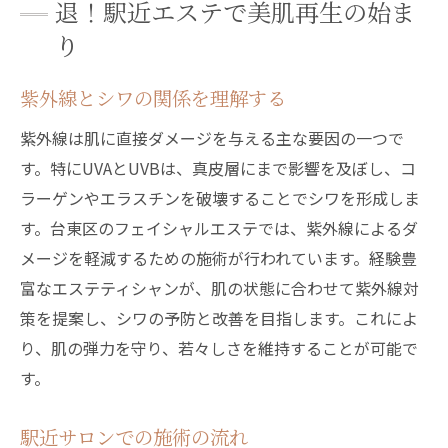
退！駅近エステで美肌再生の始ま
ン
り
エステのプロに学ぶ台東区でのシワ改善とリラ
クゼーションの融合
紫外線とシワの関係を理解する
プロが教えるシワ改善のポイント
紫外線は肌に直接ダメージを与える主な要因の一つで
リラクゼーションと美の相乗効果
す。特にUVAとUVBは、真皮層にまで影響を及ぼし、コ
台東区ならではのエステ技術
ラーゲンやエラスチンを破壊することでシワを形成しま
シワを防ぐためのホームケア
す。台東区のフェイシャルエステでは、紫外線によるダ
メージを軽減するための施術が行われています。経験豊
心身を癒すエステのメリット
富なエステティシャンが、肌の状態に合わせて紫外線対
美肌のための最新トレンド
策を提案し、シワの予防と改善を目指します。これによ
駅近エステで紫外線シワを解決！台東区での美
り、肌の弾力を守り、若々しさを維持することが可能で
と癒しの旅
す。
エステでのシワ解決のプロセス
駅近だからこその便利さ
駅近サロンでの施術の流れ