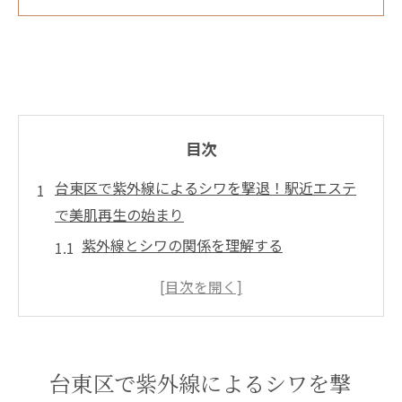
目次
台東区で紫外線によるシワを撃退！駅近エステ
で美肌再生の始まり
紫外線とシワの関係を理解する
駅近サロンでの施術の流れ
台東区のエステの特長とは
美肌再生に必要なステップ
紫外線対策の具体的な方法
台東区で紫外線によるシワを撃
エステで得られる心地よいリラクゼーショ