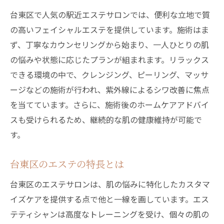
美と癒しが融合するエステ体験
台東区で人気の駅近エステサロンでは、便利な立地で質
台東区のエステ選びのポイント
の高いフェイシャルエステを提供しています。施術はま
紫外線対策に最適な施術とは
ず、丁寧なカウンセリングから始まり、一人ひとりの肌
エステでのリフレッシュ方法
の悩みや状態に応じたプランが組まれます。リラックス
台東区エステでシワと紫外線にさよなら！駅近
できる環境の中で、クレンジング、ピーリング、マッサ
の便利さで肌に新しい息吹を
ージなどの施術が行われ、紫外線によるシワ改善に焦点
を当てています。さらに、施術後のホームケアアドバイ
シワに効果的な施術の選び方
スも受けられるため、継続的な肌の健康維持が可能で
駅近サロンの利便性と快適さ
す。
新しい息吹をもたらすエステ技術
紫外線対策としてのエステの役割
台東区のエステの特長とは
台東区でのエステの楽しみ方
台東区のエステサロンは、肌の悩みに特化したカスタマ
エステ後のアフターケアの重要性
イズケアを提供する点で他と一線を画しています。エス
プロのケアでシワを撃退！台東区のフェイシャ
テティシャンは高度なトレーニングを受け、個々の肌の
ルエステの秘密に迫る