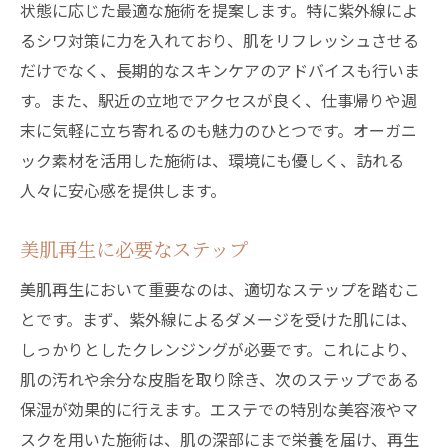
状態に応じた最適な施術を提案します。特に紫外線によ
プロの手で実現する美肌
るシワ対策に力を入れており、肌をリフレッシュさせる
フェイシャルエステの秘密
だけでなく、長期的なスキンケアのアドバイスも行いま
台東区のエステで得られる効果
す。また、駅近の立地でアクセスが良く、仕事帰りや週
末に気軽に立ち寄れるのも魅力のひとつです。オーガニ
シワ改善に向けたエステプラン
ック素材を活用した施術は、環境にも優しく、訪れる
紫外線によるダメージの軽減法
人々に安心感を提供します。
エステのプロが語る美肌の秘訣
紫外線対策も万全！台東区の駅近エステで新た
美肌再生に必要なステップ
な肌の輝きを発見
美肌再生において重要なのは、適切なステップを踏むこ
紫外線対策に特化したエステ施術
とです。まず、紫外線によるダメージを受けた肌には、
駅近エステの施術内容とは
しっかりとしたクレンジングが必要です。これにより、
新たな肌の輝きを引き出す方法
肌の汚れや余分な皮脂を取り除き、次のステップである
シワ改善に効果的なエステプラン
保湿が効果的に行えます。エステでの特別な美容液やマ
台東区のエステでの体験談
スクを用いた施術は、肌の深部にまで栄養を届け、再生