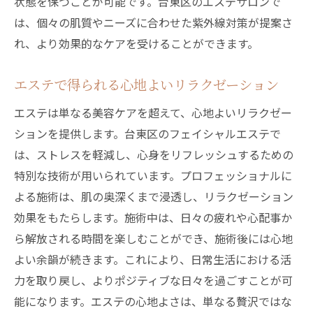
状態を保つことが可能です。台東区のエステサロンで
心も肌もリフレッシュする秘訣
は、個々の肌質やニーズに合わせた紫外線対策が提案さ
台東区のエステを利用するメリット
れ、より効果的なケアを受けることができます。
紫外線によるシワの予防策
エステでの持続的なケアの重要性
エステで得られる心地よいリラクゼーション
エステは単なる美容ケアを超えて、心地よいリラクゼー
ションを提供します。台東区のフェイシャルエステで
は、ストレスを軽減し、心身をリフレッシュするための
特別な技術が用いられています。プロフェッショナルに
よる施術は、肌の奥深くまで浸透し、リラクゼーション
効果をもたらします。施術中は、日々の疲れや心配事か
ら解放される時間を楽しむことができ、施術後には心地
よい余韻が続きます。これにより、日常生活における活
力を取り戻し、よりポジティブな日々を過ごすことが可
能になります。エステの心地よさは、単なる贅沢ではな