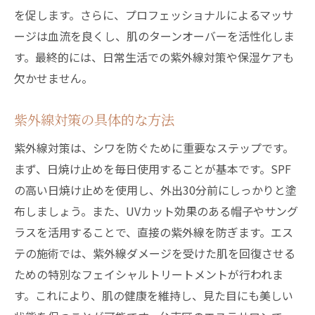
を促します。さらに、プロフェッショナルによるマッサ
エステで実現するトータルケア
ージは血流を良くし、肌のターンオーバーを活性化しま
エステで肌の革命！台東区でのシワ撃退とリラ
す。最終的には、日常生活での紫外線対策や保湿ケアも
クゼーションの行方
欠かせません。
肌の革命を起こすためのエステ
台東区でのシワ改善の未来
紫外線対策の具体的な方法
リラクゼーションを超えたエステ体験
紫外線対策は、シワを防ぐために重要なステップです。
シワを撃退するための最新技術
まず、日焼け止めを毎日使用することが基本です。SPF
紫外線を防ぐためのエステ対策
の高い日焼け止めを使用し、外出30分前にしっかりと塗
台東区エステの新しいトレンド
布しましょう。また、UVカット効果のある帽子やサング
台東区のエステでシワ改善を！駅近で心も肌も
ラスを活用することで、直接の紫外線を防ぎます。エス
リフレッシュ
テの施術では、紫外線ダメージを受けた肌を回復させる
シワ改善のための具体的な施術
ための特別なフェイシャルトリートメントが行われま
す。これにより、肌の健康を維持し、見た目にも美しい
駅近エステでのリフレッシュ方法