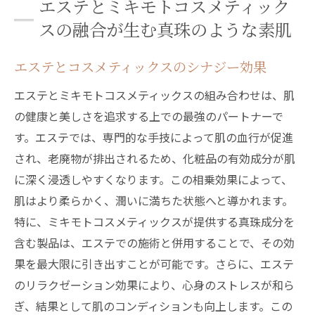
エステとミキモトコスメティック
エステとコスメの併用で得る最大の効果
スの融合が生む真珠のような素肌
心身をリフレッシュするエステの力
エステとコスメティックスのシナジー効果
エステで得られるリラクゼーションの科学
ストレス緩和と美容の関係
エステとミキモトコスメティックスの組み合わせは、肌
フェイシャルエステの心地よさ
の健康と美しさを追求する上での最強のパートナーで
す。エステでは、専門的な手技によって肌の血行が促進
エステ後の心身のリフレッシュ感
され、老廃物が排出されるため、化粧品の有効成分が肌
エステティシャンのケアとその効果
に深く浸透しやすくなります。この相乗効果によって、
エステを通じたメンタルヘルスの改善
肌はより柔らかく、潤いに満ちた状態へと導かれます。
ミキモトコスメティックスで引き出す肌のハリ
特に、ミキモトコスメティックスが提供する真珠成分を
と気品
含む製品は、エステでの施術と併用することで、その効
真珠成分による肌のハリ向上
果を最大限に引き出すことが可能です。さらに、エステ
気品ある肌を育むスキンケアの秘訣
のリラクゼーション効果により、心身のストレスが和ら
ミキモトコスメティックスの製品ラインナ
ぎ、結果として肌のコンディションも向上します。この