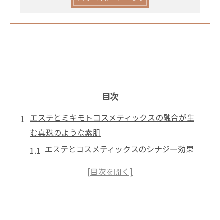
目次
エステとミキモトコスメティックスの融合が生
む真珠のような素肌
エステとコスメティックスのシナジー効果
真珠成分が肌に与える影響
プロフェッショナルによるエステの技術
ミキモトコスメティックスの歴史と信頼性
真珠の美しさを肌に宿す方法