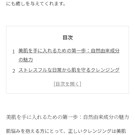
にも癒しを与えてくれます。
目次
美肌を手に入れるための第一歩：自然由来成分
の魅力
ストレスフルな日常から肌を守るクレンジング
の重要性
ミキモトコスメティックスのクレンジングで体
験する肌の変化
海洋成分と植物エキスがもたらす、驚きのデト
美肌を手に入れるための第一歩：自然由来成分の魅力
ックス効果
エステ業界から学ぶ、美肌を引き出すクレンジ
肌悩みを抱える方にとって、正しいクレンジングは美肌