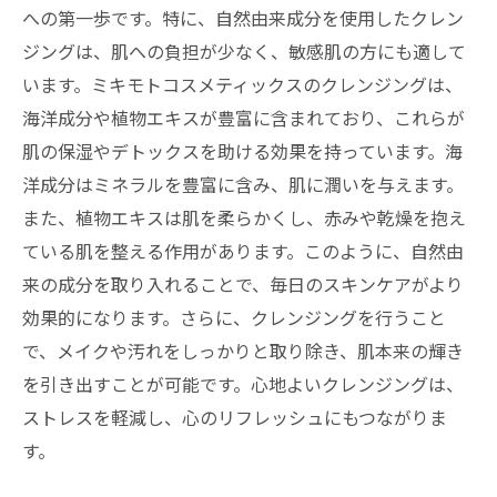
ング方法
への第一歩です。特に、自然由来成分を使用したクレン
心地よいクレンジングがもたらす、心の癒しと
ジングは、肌への負担が少なく、敏感肌の方にも適して
は？
います。ミキモトコスメティックスのクレンジングは、
毎日のスキンケアに取り入れたい、自然由来成
海洋成分や植物エキスが豊富に含まれており、これらが
分の力
肌の保湿やデトックスを助ける効果を持っています。海
洋成分はミネラルを豊富に含み、肌に潤いを与えます。
また、植物エキスは肌を柔らかくし、赤みや乾燥を抱え
ている肌を整える作用があります。このように、自然由
来の成分を取り入れることで、毎日のスキンケアがより
効果的になります。さらに、クレンジングを行うこと
で、メイクや汚れをしっかりと取り除き、肌本来の輝き
を引き出すことが可能です。心地よいクレンジングは、
ストレスを軽減し、心のリフレッシュにもつながりま
す。