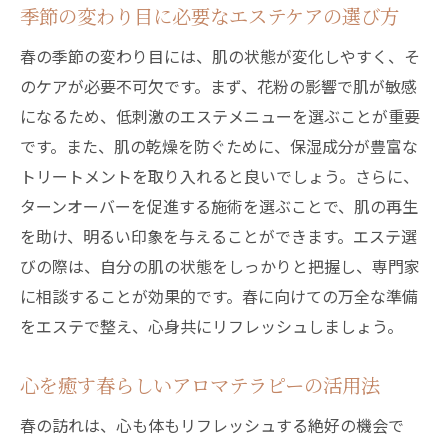
季節の変わり目に必要なエステケアの選び方
負けない肌を手に入れる
春の季節の変わり目には、肌の状態が変化しやすく、そ
春の肌トラブルを防ぐエステの知識
のケアが必要不可欠です。まず、花粉の影響で肌が敏感
花粉による肌荒れを防ぐエステメニュー
になるため、低刺激のエステメニューを選ぶことが重要
気温変化に対応するためのエステの役割
です。また、肌の乾燥を防ぐために、保湿成分が豊富な
エステで春の肌を守るための基本ケア
トリートメントを取り入れると良いでしょう。さらに、
季節の変わり目に必要な保湿対策とその方
ターンオーバーを促進する施術を選ぶことで、肌の再生
法
を助け、明るい印象を与えることができます。エステ選
エステを活用して春の肌を健やかに保つ
びの際は、自分の肌の状態をしっかりと把握し、専門家
に相談することが効果的です。春に向けての万全な準備
エステサロンが提案する春の肌ケア法で新生活
をエステで整え、心身共にリフレッシュしましょう。
をスタート
春の新生活に向けたエステの効果的な活用
心を癒す春らしいアロマテラピーの活用法
法
春の訪れは、心も体もリフレッシュする絶好の機会で
エステサロンおすすめの春のスキンケア法