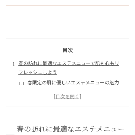
目次
春の訪れに最適なエステメニューで肌も心もリ
フレッシュしよう
春限定の肌に優しいエステメニューの魅力
季節の変わり目に必要なエステケアの選び
方
心を癒す春らしいアロマテラピーの活用法
春にぴったりなフェイシャルケアの効果と
春の訪れに最適なエステメニュー
メリット