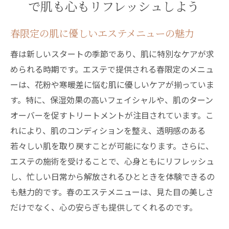
で肌も心もリフレッシュしよう
エステで得られる春の心身リフレッシュと
は
春限定の肌に優しいエステメニューの魅力
新しい季節に向けた美肌の準備をエステで
春は新しいスタートの季節であり、肌に特別なケアが求
エステで春の変化を肌で感じる特別メニューの
められる時期です。エステで提供される春限定のメニュ
すすめ
ーは、花粉や寒暖差に悩む肌に優しいケアが揃っていま
季節の変化に応じたエステの重要性
す。特に、保湿効果の高いフェイシャルや、肌のターン
春の肌トラブルに対応する特別メニューの
オーバーを促すトリートメントが注目されています。こ
紹介
れにより、肌のコンディションを整え、透明感のある
エステで体験する春の肌変化とは
若々しい肌を取り戻すことが可能になります。さらに、
エステの施術を受けることで、心身ともにリフレッシュ
春におすすめのエステメニュー選びのポイ
し、忙しい日常から解放されるひとときを体験できるの
ント
も魅力的です。春のエステメニューは、見た目の美しさ
花粉症対策エステで春を快適に過ごす
だけでなく、心の安らぎも提供してくれるのです。
肌の変化を実感できる春のエステ体験
春のエステトリートメントで花粉や気温変化に