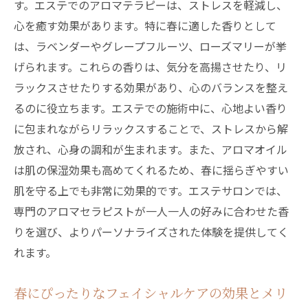
す。エステでのアロマテラピーは、ストレスを軽減し、
新たな生活を彩るエステの提案
心を癒す効果があります。特に春に適した香りとして
エステで叶える春のスキンケアプラン
は、ラベンダーやグレープフルーツ、ローズマリーが挙
日常に取り入れたい春のエステケア
げられます。これらの香りは、気分を高揚させたり、リ
エステサロンからの春の肌ケア提案
ラックスさせたりする効果があり、心のバランスを整え
新年度に向けたエステでの保湿ケアがもたらす
るのに役立ちます。エステでの施術中に、心地よい香り
効果とは
に包まれながらリラックスすることで、ストレスから解
エステで行う保湿ケアの重要性
放され、心身の調和が生まれます。また、アロマオイル
春の保湿ケアで肌を守るためのポイント
は肌の保湿効果も高めてくれるため、春に揺らぎやすい
肌を守る上でも非常に効果的です。エステサロンでは、
新年度の始まりをエステで彩る保湿メニュ
専門のアロマセラピストが一人一人の好みに合わせた香
ー
りを選び、よりパーソナライズされた体験を提供してく
エステの保湿トリートメントで肌が生まれ
れます。
変わる
保湿ケアを通じたエステの効果に迫る
春にぴったりなフェイシャルケアの効果とメリ
春にこそ必要なエステの保湿施術とは