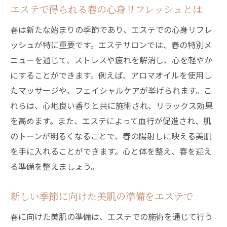
エステで得られる春の心身リフレッシュとは
心身ともに整う春のエステ体験で新たな自分に
出会おう
春は新たな始まりの季節であり、エステでの心身リフレ
ッシュが特に重要です。エステサロンでは、春の特別メ
エステで得られる心と体のリフレッシュ効
ニューを通じて、ストレスや疲れを解消し、心を軽やか
果
にすることができます。例えば、アロマオイルを使用し
新しい自分を発見するためのエステの役割
たマッサージや、フェイシャルケアが挙げられます。こ
精神的リラクゼーションを促す春のエステ
れらは、心地良い香りと共に施術され、リラックス効果
春のエステ体験で心を癒すヒント
を高めます。また、エステによって血行が促進され、肌
エステで迎える新たなスタートのための準
のトーンが明るくなることで、春の陽射しに映える美肌
備
を手に入れることができます。心と体を整え、春を迎え
心身のバランスを整える春のエステの魅力
る準備を整えましょう。
エステで実現する春の美肌プランで一歩進んだ
新しい季節に向けた美肌の準備をエステで
スキンケアを
エステが叶える春の美肌プランの全貌
春に向けた美肌の準備は、エステでの施術を通じて行う