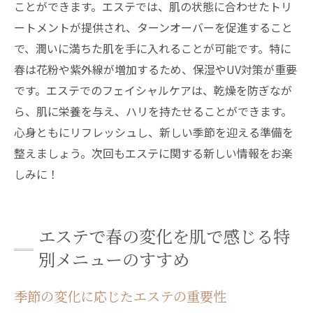
プロのエステで進化するスキンケアの効果
ことができます。エステでは、肌の状態に合わせたトリ
ートメントが提供され、ターンオーバーを促進すること
一歩進んだスキンケアをエステで体感する
で、潤いに満ちた肌を手に入れることが可能です。特に
エステで作る春の美肌プランの構築法
春は花粉や紫外線が増加するため、保湿やUV対策が重要
春の美肌実現に向けたエステのステップ
です。エステでのフェイシャルケアは、乾燥を防ぎなが
エステを通じて得られるスキンケアの新常
ら、肌に栄養を与え、ハリを持たせることができます。
識
心身ともにリフレッシュし、新しい季節を迎える準備を
整えましょう。次回もエステに関する新しい情報をお楽
しみに！
エステで春の変化を肌で感じる特
別メニューのすすめ
季節の変化に応じたエステの重要性