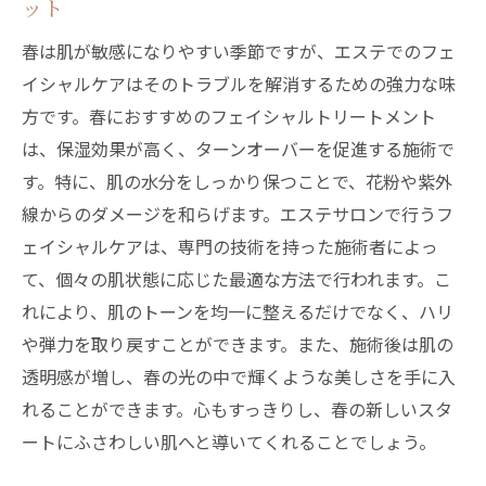
ット
ターンオーバーを促す春限定のエステメニュー
春は肌が敏感になりやすい季節ですが、エステでのフェ
で肌の調子を整える
イシャルケアはそのトラブルを解消するための強力な味
エステでターンオーバーをサポートする春
方です。春におすすめのフェイシャルトリートメント
の施術
は、保湿効果が高く、ターンオーバーを促進する施術で
肌の生まれ変わりを促すエステメニューの
す。特に、肌の水分をしっかり保つことで、花粉や紫外
秘密
線からのダメージを和らげます。エステサロンで行うフ
春限定エステでターンオーバーを正常化す
ェイシャルケアは、専門の技術を持った施術者によっ
る
て、個々の肌状態に応じた最適な方法で行われます。こ
エステを活用して肌の新陳代謝を高める方
れにより、肌のトーンを均一に整えるだけでなく、ハリ
法
や弾力を取り戻すことができます。また、施術後は肌の
透明感が増し、春の光の中で輝くような美しさを手に入
春におけるエステのターンオーバー促進方
れることができます。心もすっきりし、春の新しいスタ
法
ートにふさわしい肌へと導いてくれることでしょう。
エステで実現する健やかな肌のターンオー
バー