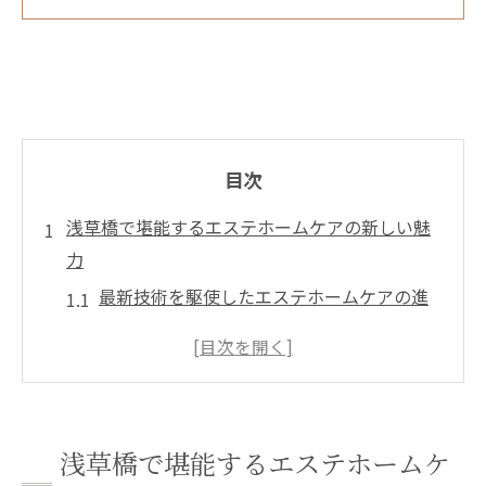
目次
浅草橋で堪能するエステホームケアの新しい魅
力
最新技術を駆使したエステホームケアの進
化
浅草橋ならではの地域密着型エステ体験
個別にカスタマイズされた施術の魅力
エコフレンドリーなエステプロダクトの選
浅草橋で堪能するエステホームケ
択肢