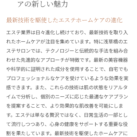
アの新しい魅力
プロフェッショナルから学ぶセルフケアの
秘訣
最新技術を駆使したエステホームケアの進化
浅草橋のエステサロン間のコラボレーショ
エステ業界は日々進化し続けており、最新技術を取り入
ン事例
れたホームケアが注目を集めています。特に浅草橋のエ
エステホームケアの効果で心身をリフレッシュ
ステサロンでは、テクノロジーと伝統的な手法を組み合
する浅草橋
わせた先進的なアプローチが特徴です。最新の美容機器
エステがもたらすメンタルヘルスへの影響
や科学的に証明された成分を使用することで、自宅でも
肌質改善に役立つホームケアの施術
プロフェッショナルなケアを受けているような効果を実
リラクゼーション効果を実感する瞬間
感できます。また、これらの技術は肌の状態をリアルタ
イムで分析し、個別のニーズに応じた最適なケアプラン
浅草橋の人気エステメニューランキング
を提案することで、より効果的な肌改善を可能にしま
ホームケアを通じたセルフケアのすすめ
す。エステは単なる贅沢ではなく、日常生活の一部とし
エステ施術後の持続的な効果を引き出す方
て流行しつつあり、心身の健康をサポートする重要な役
法
割を果たしています。最新技術を駆使したホームケアに
浅草橋のエステホームケアで体験する心地よい