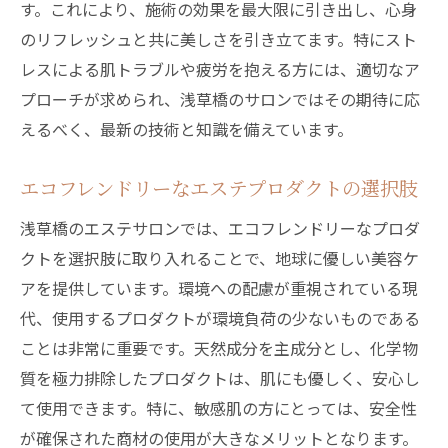
す。これにより、施術の効果を最大限に引き出し、心身
エステがもたらす自己肯定感の向上
のリフレッシュと共に美しさを引き立てます。特にスト
健康と美のバランスを保つためのヒント
レスによる肌トラブルや疲労を抱える方には、適切なア
プロフェッショナルが提供する浅草橋のエステ
プローチが求められ、浅草橋のサロンではその期待に応
ホームケア
えるべく、最新の技術と知識を備えています。
施術者の熟練した技術が生み出す効果
エステティシャンが語るホームケアの重要
エコフレンドリーなエステプロダクトの選択肢
性
浅草橋のエステサロンでは、エコフレンドリーなプロダ
浅草橋のエステ業界におけるプロフェッシ
クトを選択肢に取り入れることで、地球に優しい美容ケ
ョナルの役割
アを提供しています。環境への配慮が重視されている現
最新の設備と技術を備えたエステサロン
代、使用するプロダクトが環境負荷の少ないものである
安心して受けられるカウンセリングとケア
ことは非常に重要です。天然成分を主成分とし、化学物
質を極力排除したプロダクトは、肌にも優しく、安心し
エステサロン選びで知っておきたいこと
て使用できます。特に、敏感肌の方にとっては、安全性
浅草橋で体験するエステホームケアの贅沢なひ
が確保された商材の使用が大きなメリットとなります。
ととき