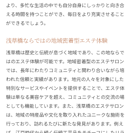
より、多忙な生活の中でも自分自身にしっかりと向き合
癒しの時間
える時間を持つことができ、毎日をより充実させること
訪れるたびに発見する癒しの空間
ができるでしょう。
音楽とアロマがもたらすリラクゼーション
効果
浅草橋ならではの地域密着型エステ体験
エステサロンでのプライベートな時間の過
浅草橋は歴史と伝統が息づく地域であり、この地ならで
ごし方
はのエステ体験が可能です。地域密着型のエステサロン
浅草橋での非日常体験がもたらす心の平穏
では、長年にわたりコミュニティと関わり合いながら培
施術者とのコミュニケーションによる安心
われた信頼と実績があります。地元の人々を対象にした
感
特別なサービスやイベントを提供することで、エステ体
再訪したくなる浅草橋のエステホームケア
験は単なる美容ケアを超え、コミュニティとの交流の場
の魅力
としても機能しています。また、浅草橋のエステサロン
は、地域の特産品や文化を取り入れたユニークな施術を
エステのパワーでストレスを解消する浅草橋の
行っており、訪れるたびに新たな発見があります。例え
ホームケア
ば、江戸時代から続く伝統工芸品をモチーフにしたリラ