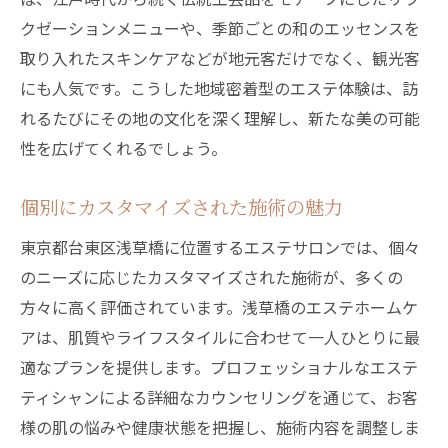
ストレス社会におけるエステの役割
クゼーションメニューや、季節ごとの和のエッセンスを
エステ施術が導く心身のリセット効果
取り入れたスキンケアなどが地元客だけでなく、観光客
ストレス緩和に効果的なエステメニュー
にも人気です。こうした地域密着型のエステ体験は、訪
仕事帰りに最適なリラクゼーションスポッ
れるたびにその地の文化を深く理解し、新たな美の可能
ト
性を広げてくれるでしょう。
エステ施術の前後に行うストレス管理法
浅草橋でのエステ体験がもたらす日常への
個別にカスタマイズされた施術の魅力
リフレッシュ
東京都台東区浅草橋に位置するエステサロンでは、個々
浅草橋で見つけるエステホームケアの美しさと
のニーズに応じたカスタマイズされた施術が、多くの
健康の秘訣
方々に高く評価されています。浅草橋のエステホームケ
エステが促す内面からの美しさ
アは、肌質やライフスタイルに合わせて一人ひとりに最
持続可能な美と健康へのアプローチ
適なプランを提供します。プロフェッショナルなエステ
ティシャンによる詳細なカウンセリングを通じて、お客
専門家から学ぶ健康的な生活習慣
様の肌の悩みや健康状態を把握し、施術内容を調整しま
ホリスティックケアの視点から見るエステ