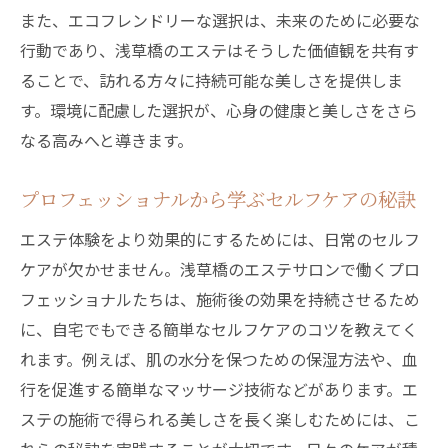
また、エコフレンドリーな選択は、未来のために必要な
非日常を感じる贅沢なエステ時間
行動であり、浅草橋のエステはそうした価値観を共有す
特別な日のためのスペシャルプラン
ることで、訪れる方々に持続可能な美しさを提供しま
自分へのご褒美として選ぶエステ
す。環境に配慮した選択が、心身の健康と美しさをさら
浅草橋のエステサロンでのVIP体験
なる高みへと導きます。
リピーターになる理由とは
プロフェッショナルから学ぶセルフケアの秘訣
贅沢な時間を最大限に楽しむためのポイン
ト
エステ体験をより効果的にするためには、日常のセルフ
心も肌も癒される浅草橋のエステホームケアの
ケアが欠かせません。浅草橋のエステサロンで働くプロ
魅力
フェッショナルたちは、施術後の効果を持続させるため
に、自宅でもできる簡単なセルフケアのコツを教えてく
心を和ませるエステの香りと雰囲気
れます。例えば、肌の水分を保つための保湿方法や、血
肌本来の美しさを引き出す施術内容
行を促進する簡単なマッサージ技術などがあります。エ
エステが心にもたらすポジティブな影響
ステの施術で得られる美しさを長く楽しむためには、こ
浅草橋のエステが提供するトータルケア