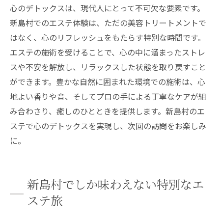
心のデトックスは、現代人にとって不可欠な要素です。
新島村でのエステ体験は、ただの美容トリートメントで
はなく、心のリフレッシュをもたらす特別な時間です。
エステの施術を受けることで、心の中に溜まったストレ
スや不安を解放し、リラックスした状態を取り戻すこと
ができます。豊かな自然に囲まれた環境での施術は、心
地よい香りや音、そしてプロの手による丁寧なケアが組
み合わさり、癒しのひとときを提供します。新島村のエ
ステで心のデトックスを実現し、次回の訪問をお楽しみ
に。
新島村でしか味わえない特別なエ
ステ旅