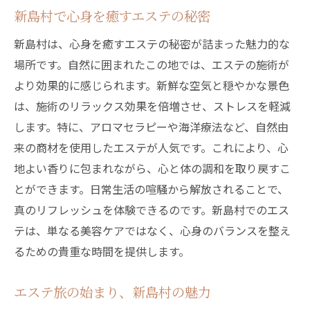
新島村で心身を癒すエステの秘密
新島村は、心身を癒すエステの秘密が詰まった魅力的な
場所です。自然に囲まれたこの地では、エステの施術が
より効果的に感じられます。新鮮な空気と穏やかな景色
は、施術のリラックス効果を倍増させ、ストレスを軽減
します。特に、アロマセラピーや海洋療法など、自然由
来の商材を使用したエステが人気です。これにより、心
地よい香りに包まれながら、心と体の調和を取り戻すこ
とができます。日常生活の喧騒から解放されることで、
真のリフレッシュを体験できるのです。新島村でのエス
テは、単なる美容ケアではなく、心身のバランスを整え
るための貴重な時間を提供します。
エステ旅の始まり、新島村の魅力