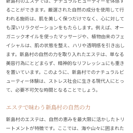
新島村のエステでは、ナチュラルビューティーを体感す
ることができます。厳選された自然の成分を使用して行
われる施術は、肌を美しく保つだけでなく、心に対して
も深いリラクゼーションをもたらします。例えば、オー
ガニックオイルを使ったマッサージや、植物由来のフェ
イシャルは、肌の状態を整え、ハリや透明感を引き出し
ます。新島村の自然の力を取り入れたエステは、単なる
美容行為にとどまらず、精神的なリフレッシュにも重き
を置いています。このように、新島村でのナチュラルビ
ューティー体験は、ストレス社会に生きる現代人にとっ
て、必要不可欠な時間となることでしょう。
エステで味わう新島村の自然の力
新島村のエステは、自然の恵みを最大限に活かしたトリ
ートメントが特徴です。ここでは、海や山々に囲まれた