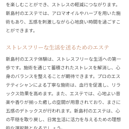
を楽しむことができ、ストレスの軽減につながります。
新島村のエステでは、アロマオイルやハーブを用いた施
術もあり、五感を刺激しながら心地良い時間を過ごすこ
とができます。
ストレスフリーな生活を送るためのエステ
新島村のエステ体験は、ストレスフリーな生活への第一
歩です。施術を通じて蓄積されたストレスを解消し、心
身のバランスを整えることが期待できます。プロのエス
テティシャンによる丁寧な施術は、血行を促進し、リラ
ックス効果を高めます。また、エステでは、心地よい音
楽や香りが揃った癒しの空間が用意されており、まさに
五感のデトックスが行われます。新島村のエステは、心
の平穏を取り戻し、日常生活に活力を与えるための理想
的な選択肢となるでしょう。