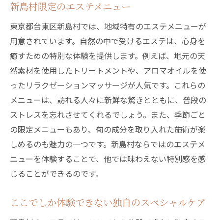
新島村限定のエステメニュー
東京都台東区新島村では、地域特有のエステメニューが
用意されています。自然の中で受けるエステは、心身を
癒すための特別な体験を提供します。例えば、地元の天
然素材を使用したトリートメントや、アロマオイルを使
ったリラクゼーションマッサージが人気です。これらの
メニューは、訪れる人々に新鮮な驚きとともに、普段の
ストレスを忘れさせてくれるでしょう。また、季節ごと
の限定メニューもあり、旬の成分を取り入れた施術が楽
しめるのも魅力の一つです。新島村ならではのエステメ
ニューを体験することで、他では味わえない特別感を感
じることができるのです。
ここでしか体験できない独自のスペシャルケア