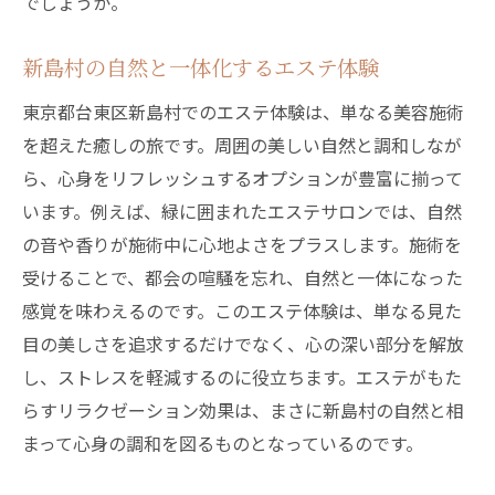
でしょうか。
一度は体験したい新島村のエステ
新島村のエステ旅で自分にご褒美
新島村の自然と一体化するエステ体験
都会を離れて新島村で贅沢なエステを堪能
東京都台東区新島村でのエステ体験は、単なる美容施術
贅沢な時間を過ごす新島村エステ
を超えた癒しの旅です。周囲の美しい自然と調和しなが
新島村でリッチなエステ体験を
ら、心身をリフレッシュするオプションが豊富に揃って
います。例えば、緑に囲まれたエステサロンでは、自然
エステで叶える新島村の贅沢なひと時
の音や香りが施術中に心地よさをプラスします。施術を
新島村のエステで感じる贅沢感
受けることで、都会の喧騒を忘れ、自然と一体になった
日常から離れた贅沢なエステ空間
感覚を味わえるのです。このエステ体験は、単なる見た
新島村での贅沢エステで心の充実を
目の美しさを追求するだけでなく、心の深い部分を解放
心地よい空間が広がる新島村のエステサロン
し、ストレスを軽減するのに役立ちます。エステがもた
新島村のエステサロンで心地よさを体感
らすリラクゼーション効果は、まさに新島村の自然と相
空間デザインがもたらす癒しの効果
まって心身の調和を図るものとなっているのです。
新島村で訪れるべきエステサロン