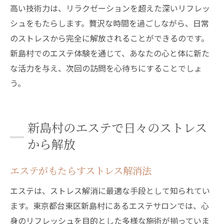
高い技術力は、リラクゼーションを超えた深いリフレッ
シュをもたらします。贅沢な時間を過ごしながら、日常
のストレスから完全に解放されることができるのです。
新島村でのエステ体験を通じて、あなたの心と体に新た
な活力を与え、次回の訪問を心待ちにすることでしょ
う。
新島村のエステで日々のストレス
から解放
エステがもたらすストレス解消法
エステは、ストレス解消に最適な手段として知られてい
ます。東京都台東区新島村にあるエステサロンでは、心
身のリフレッシュを目的とした多様な施術が揃っていま