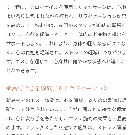
す。特に、アロマオイルを使用したマッサージは、心地
よい香りに包まれながら行われ、リラクゼーション効果
を高めます。施術中は、専門のスタッフが筋肉の緊張を
ほぐし、血行を促進することで、体内の老廃物の排出を
サポートします。これにより、身体が軽くなるだけでな
く、心の負担も軽減され、ストレスの軽減につながりま
す。エステを通じて、心身共に健やかな状態へと導くこ
とができます。
新島村で心を解放するリラクゼーション
新島村でのエステ体験は、心を解放するための最適な場
所として注目されています。自然に囲まれた静かな環境
は、心に安らぎをもたらし、エステ施術の効果を一層高
めます。リラックスした状態での施術は、ストレス解消