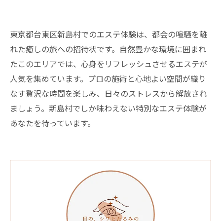
東京都台東区新島村でのエステ体験は、都会の喧騒を離
れた癒しの旅への招待状です。自然豊かな環境に囲まれ
たこのエリアでは、心身をリフレッシュさせるエステが
人気を集めています。プロの施術と心地よい空間が織り
なす贅沢な時間を楽しみ、日々のストレスから解放され
ましょう。新島村でしか味わえない特別なエステ体験が
あなたを待っています。