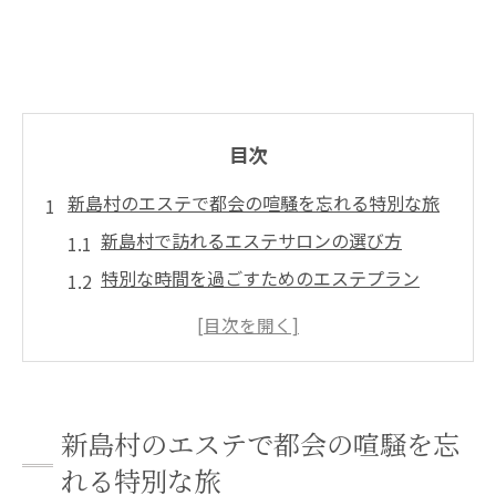
目次
新島村のエステで都会の喧騒を忘れる特別な旅
新島村で訪れるエステサロンの選び方
特別な時間を過ごすためのエステプラン
新島村の自然と一体化するエステ体験
都会のストレスを解消するリトリート
新島村で心身を癒すエステの秘密
エステ旅の始まり、新島村の魅力
新島村のエステで都会の喧騒を忘
自然豊かな新島村で心身を癒すエステ体験
れる特別な旅