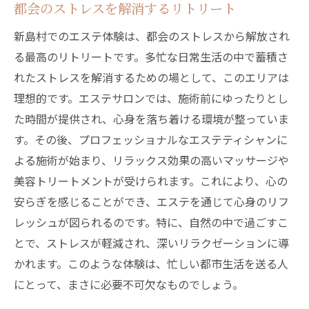
都会のストレスを解消するリトリート
エステサロンの選び方とポイント
新島村のエステで心地よさを追求
新島村でのエステ体験は、都会のストレスから解放され
る最高のリトリートです。多忙な日常生活の中で蓄積さ
エステサロンで感じる心地よい時間
れたストレスを解消するための場として、このエリアは
新島村のエステで心身のリフレッシュを
理想的です。エステサロンでは、施術前にゆったりとし
エステで心身のバランスを整える
た時間が提供され、心身を落ち着ける環境が整っていま
新島村エステでリフレッシュする方法
す。その後、プロフェッショナルなエステティシャンに
リフレッシュを実感する新島村エステ
よる施術が始まり、リラックス効果の高いマッサージや
エステがもたらす心身の向上効果
美容トリートメントが受けられます。これにより、心の
新島村のエステで心身をリセット
安らぎを感じることができ、エステを通じて心身のリフ
エステで得る新島村での新たなエネルギー
レッシュが図られるのです。特に、自然の中で過ごすこ
とで、ストレスが軽減され、深いリラクゼーションに導
かれます。このような体験は、忙しい都市生活を送る人
にとって、まさに必要不可欠なものでしょう。