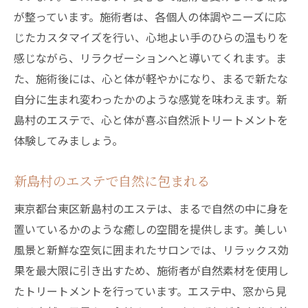
が整っています。施術者は、各個人の体調やニーズに応
じたカスタマイズを行い、心地よい手のひらの温もりを
感じながら、リラクゼーションへと導いてくれます。ま
た、施術後には、心と体が軽やかになり、まるで新たな
自分に生まれ変わったかのような感覚を味わえます。新
島村のエステで、心と体が喜ぶ自然派トリートメントを
体験してみましょう。
新島村のエステで自然に包まれる
東京都台東区新島村のエステは、まるで自然の中に身を
置いているかのような癒しの空間を提供します。美しい
風景と新鮮な空気に囲まれたサロンでは、リラックス効
果を最大限に引き出すため、施術者が自然素材を使用し
たトリートメントを行っています。エステ中、窓から見