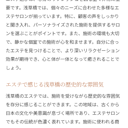
エステ施術後に訪れたい浅草橋のスポット
要です。浅草橋では、個々のニーズに合わせた多様なエ
リフレッシュした心で浅草橋を散策
ステサロンが揃っています。特に、顧客の声をしっかり
エステが日常に与えるポジティブな影響
と聞き入れ、パーソナライズされた施術を提供するサロ
ンを選ぶことがポイントです。また、施術の環境も大切
浅草橋のエステで味わう非日常な癒しのひとと
で、静かな個室での施術が心を和ませます。自分に合っ
き
たエステを見つけることで、より深いリラクゼーション
非日常を感じる浅草橋のエステとは
効果が期待でき、心と体が一体となって癒されることで
エステで手に入れる特別な癒しの時間
しょう。
浅草橋のエステが提供する心地良さ
日常のストレスから解放されるエステ体験
エステで感じる浅草橋の歴史的な雰囲気
エステ施術後に感じる心の変化
浅草橋のエステでは、施術を受けながら歴史的な雰囲気
浅草橋のエステで心身をリセット
を存分に感じることができます。この地域は、古くから
高い技術と厳選商材で奏でる浅草橋のエステ
日本の文化や美意識が息づく場所であり、エステサロン
浅草橋のエステで使用される厳選商材
でもその伝統が色濃く表れています。施術に使われる商