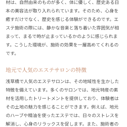
技術力が光る浅草橋のエステ施術
材は、自然由来のものが多く、体に優しく、歴史ある日
本の美容法が取り入れられています。そのため、心身を
エステのプロが奏でるリラクゼーション
癒すだけでなく、歴史を感じる体験ができるのです。エ
高品質な商材で叶える美と健康
ステ施術の際には、静かな音楽と落ち着いた雰囲気が相
浅草橋のエステで体感する技術力の高さ
まって、まるで時が止まっているかのように感じられま
エステが提供する至福のひととき
す。こうした環境が、施術の効果を一層高めてくれるの
浅草橋で感じる歴史とエステの融合リラクゼー
です。
ションの旅
歴史とエステが融合する浅草橋の魅力
地元で人気のエステサロンの特徴
リラクゼーションの旅に出るエステプラン
浅草橋で人気のエステサロンは、その地域性を生かした
エステ体験を豊かにする浅草橋の文化
特徴を備えています。多くのサロンでは、地元特産の素
歴史に包まれたエステでリラクゼーション
材を活用したトリートメントを提供しており、体験者は
エステと歴史を同時に楽しむ方法
その土地の魅力を感じることができます。例えば、地元
のハーブや精油を使ったエステでは、日々のストレスを
浅草橋の歴史を感じながらリフレッシュ
解消し、心身のリラックスを促します。また、施術者の
ストレスを忘れる浅草橋のエステ至福の時間を