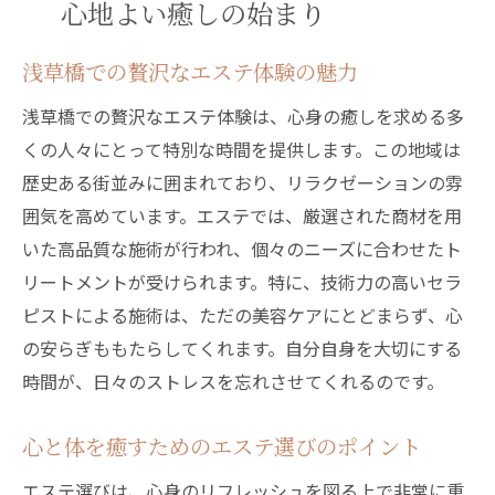
心地よい癒しの始まり
エステ施術後の心地よい余韻を楽しむ
歴史ある浅草橋でエステを体験する贅沢な時間
浅草橋での贅沢なエステ体験の魅力
浅草橋の歴史的背景とエステの結びつき
浅草橋での贅沢なエステ体験は、心身の癒しを求める多
贅沢なひとときを過ごすエステメニュー
くの人々にとって特別な時間を提供します。この地域は
エステで味わう浅草橋の非日常空間
歴史ある街並みに囲まれており、リラクゼーションの雰
囲気を高めています。エステでは、厳選された商材を用
歴史を感じながら受けるエステの効果
いた高品質な施術が行われ、個々のニーズに合わせたト
浅草橋のおすすめエステ店を紹介
リートメントが受けられます。特に、技術力の高いセラ
エステを通じて浅草橋の歴史に触れる
ピストによる施術は、ただの美容ケアにとどまらず、心
エステで心と体をリフレッシュ浅草橋の街並み
の安らぎももたらしてくれます。自分自身を大切にする
と共に
時間が、日々のストレスを忘れさせてくれるのです。
浅草橋の街並みとエステの調和
エステがもたらす心身のリフレッシュ効果
心と体を癒すためのエステ選びのポイント
浅草橋でエステを受ける前の準備
エステ選びは、心身のリフレッシュを図る上で非常に重