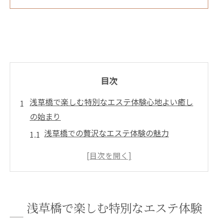
目次
浅草橋で楽しむ特別なエステ体験心地よい癒し
の始まり
浅草橋での贅沢なエステ体験の魅力
心と体を癒すためのエステ選びのポイント
エステで感じる浅草橋の歴史的な雰囲気
地元で人気のエステサロンの特徴
浅草橋のエステで体験するリラクゼーショ
浅草橋で楽しむ特別なエステ体験
ン方法