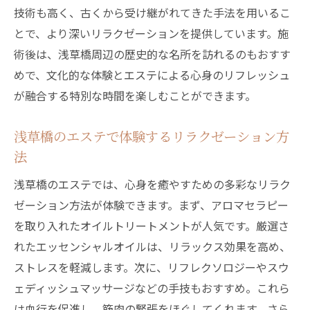
技術も高く、古くから受け継がれてきた手法を用いるこ
体験
とで、より深いリラクゼーションを提供しています。施
浅草橋のエステがもたらすストレス解消法
術後は、浅草橋周辺の歴史的な名所を訪れるのもおすす
エステでリフレッシュできる理由
めで、文化的な体験とエステによる心身のリフレッシュ
心身ともにリラックスするためのエステ選
が融合する特別な時間を楽しむことができます。
び
エステが提供する至福のひととき
浅草橋のエステで体験するリラクゼーション方
法
浅草橋のエステで心のバランスを整える
エステで得られるポジティブな影響
浅草橋のエステでは、心身を癒やすための多彩なリラク
心身を癒す浅草橋のエステ歴史に包まれた贅沢
ゼーション方法が体験できます。まず、アロマセラピー
なひととき
を取り入れたオイルトリートメントが人気です。厳選さ
れたエッセンシャルオイルは、リラックス効果を高め、
心身を癒すための浅草橋エステの特色
ストレスを軽減します。次に、リフレクソロジーやスウ
贅沢な時間を過ごすためのエステ選び
ェディッシュマッサージなどの手技もおすすめ。これら
浅草橋の歴史とエステの相乗効果
は血行を促進し、筋肉の緊張をほぐしてくれます。さら